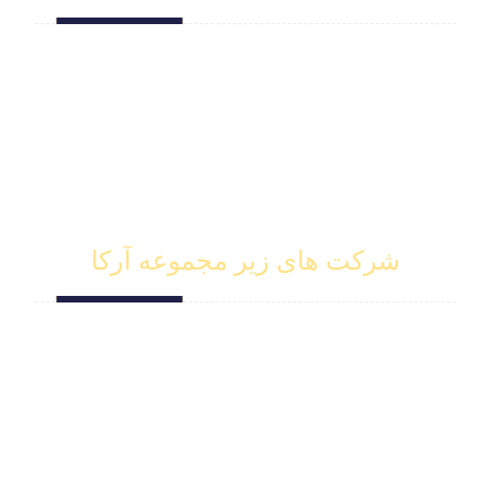
استراتژی
خدمات جامع
رویدادها
پشتیبانی
سایر خدمات
شرکت های زیر مجموعه آرکا
نماسازه آرکا
ناراتک نوین آرکا
پیشرو تک پارسیان
سینا تجارت
تهران نارا طنین