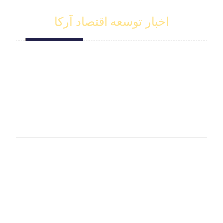
اخبار توسعه اقتصاد آرکا
استراتژی سود مالی
2017/06/09
آنالیز مالی
2017/06/10